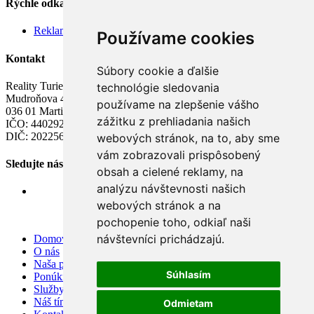
Rýchle odkazy
Reklamačný poriadok
Používame cookies
Kontakt
Súbory cookie a ďalšie
Reality Turiec s.r.o.
technológie sledovania
Mudroňova 43
používame na zlepšenie vášho
036 01 Martin
zážitku z prehliadania našich
IČO: 44029284
DIČ: 2022565204
webových stránok, na to, aby sme
vám zobrazovali prispôsobený
Sledujte nás
obsah a cielené reklamy, na
analýzu návštevnosti našich
webových stránok a na
pochopenie toho, odkiaľ naši
návštevníci prichádzajú.
Domov
O nás
Naša ponuka
Súhlasím
Ponúknite nám
Služby
Náš tím
Odmietam