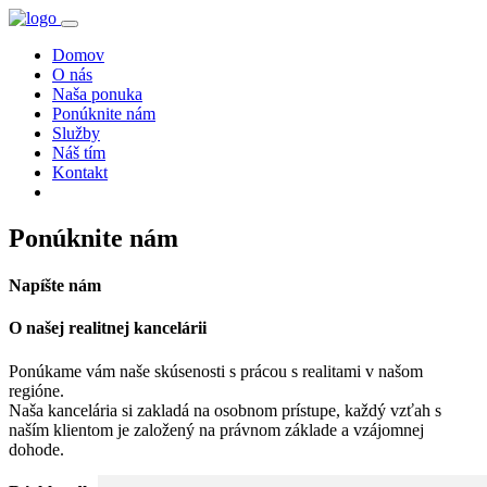
Domov
O nás
Naša ponuka
Ponúknite nám
Služby
Náš tím
Kontakt
Ponúknite nám
Napíšte nám
O našej realitnej kancelárii
Ponúkame vám naše skúsenosti s prácou s realitami v našom
regióne.
Naša kancelária si zakladá na osobnom prístupe, každý vzťah s
naším klientom je založený na právnom základe a vzájomnej
dohode.